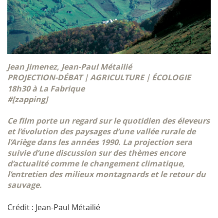
Jean Jimenez, Jean-Paul Métailié
PROJECTION-DÉBAT｜AGRICULTURE｜ÉCOLOGIE
18h30 à La Fabrique
#[zapping]
Ce film porte un regard sur le quotidien des éleveurs
et l’évolution des paysages d’une vallée rurale de
l’Ariège dans les années 1990. La projection sera
suivie d’une discussion sur des thèmes encore
d’actualité comme le changement climatique,
l’entretien des milieux montagnards et le retour du
sauvage.
Crédit : Jean-Paul Métailié