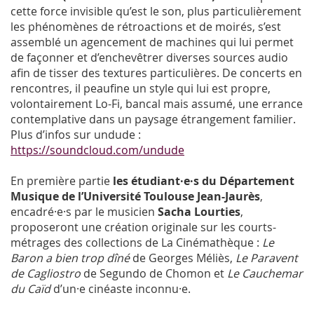
cette force invisible qu’est le son, plus particulièrement
les phénomènes de rétroactions et de moirés, s’est
assemblé un agencement de machines qui lui permet
de façonner et d’enchevêtrer diverses sources audio
afin de tisser des textures particulières. De concerts en
rencontres, il peaufine un style qui lui est propre,
volontairement Lo-Fi, bancal mais assumé, une errance
contemplative dans un paysage étrangement familier.
Plus d’infos sur undude :
https://soundcloud.com/undude
En première partie
les étudiant·e·s du Département
Musique de l’Université Toulouse Jean-Jaurès
,
encadré·e·s par le musicien
Sacha Lourties
,
proposeront une création originale sur les courts-
métrages des collections de La Cinémathèque :
Le
Baron a bien trop dîné
de Georges Méliès,
Le Paravent
de Cagliostro
de Segundo de Chomon et
Le Cauchemar
du Caïd
d’un·e cinéaste inconnu·e.