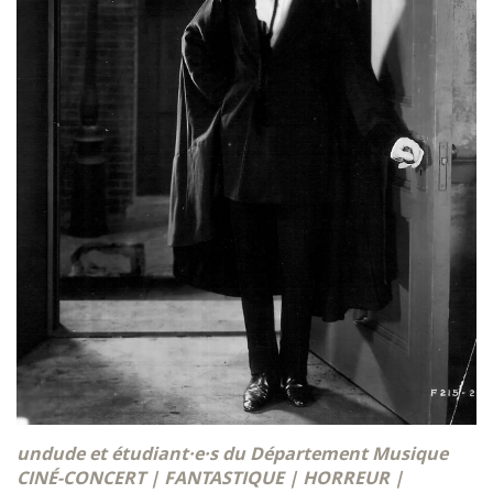
undude et étudiant·e·s du Département Musique
CINÉ-CONCERT | FANTASTIQUE | HORREUR |