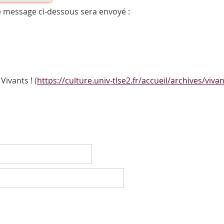
e message ci-dessous sera envoyé :
ivants ! (
https://culture.univ-tlse2.fr/accueil/archives/viva