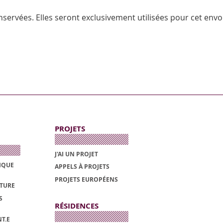
servées. Elles seront exclusivement utilisées pour cet envoi
PROJETS
J'AI UN PROJET
TIQUE
APPELS À PROJETS
PROJETS EUROPÉENS
ATURE
S
RÉSIDENCES
T.E